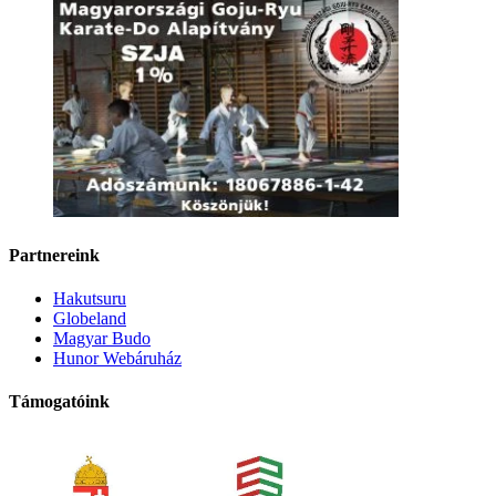
Partnereink
Hakutsuru
Globeland
Magyar Budo
Hunor Webáruház
Támogatóink