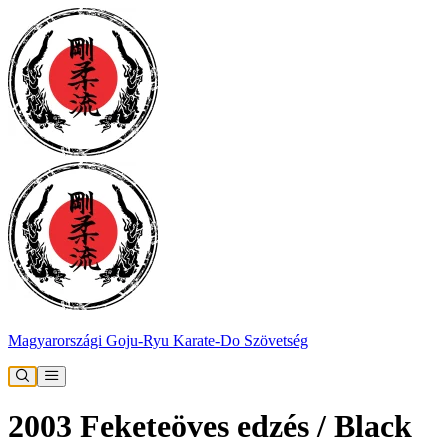
Magyarországi Goju-Ryu Karate-Do Szövetség
2003 Feketeöves edzés / Black