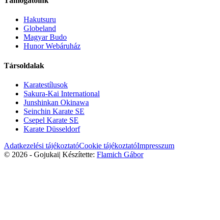
Támogatóink
Hakutsuru
Globeland
Magyar Budo
Hunor Webáruház
Társoldalak
Karatestílusok
Sakura-Kai International
Junshinkan Okinawa
Seinchin Karate SE
Csepel Karate SE
Karate Düsseldorf
Adatkezelési tájékoztató
Cookie tájékoztató
Impresszum
© 2026 - Gojukai
|
Készítette:
Flamich Gábor