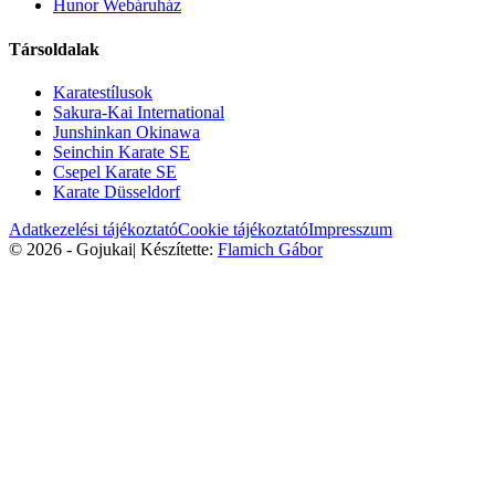
Hunor Webáruház
Társoldalak
Karatestílusok
Sakura-Kai International
Junshinkan Okinawa
Seinchin Karate SE
Csepel Karate SE
Karate Düsseldorf
Adatkezelési tájékoztató
Cookie tájékoztató
Impresszum
© 2026 - Gojukai
|
Készítette:
Flamich Gábor