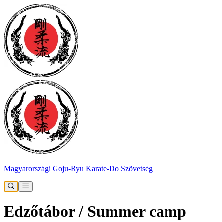
Magyarországi Goju-Ryu Karate-Do Szövetség
Edzőtábor / Summer camp