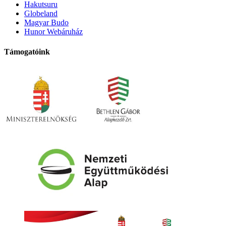
Hakutsuru
Globeland
Magyar Budo
Hunor Webáruház
Támogatóink