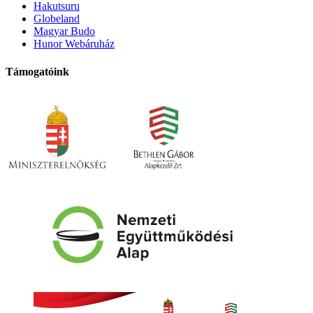
Hakutsuru
Globeland
Magyar Budo
Hunor Webáruház
Támogatóink