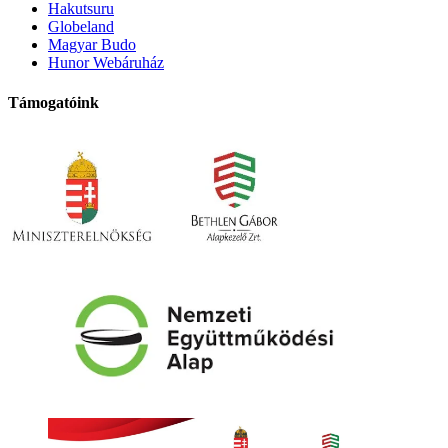
Hakutsuru
Globeland
Magyar Budo
Hunor Webáruház
Támogatóink