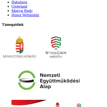
Hakutsuru
Globeland
Magyar Budo
Hunor Webáruház
Támogatóink