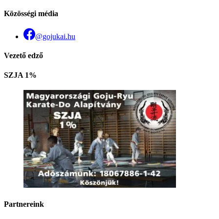
Közösségi média
@gojukai.hu
Vezető edző
SZJA 1%
Partnereink