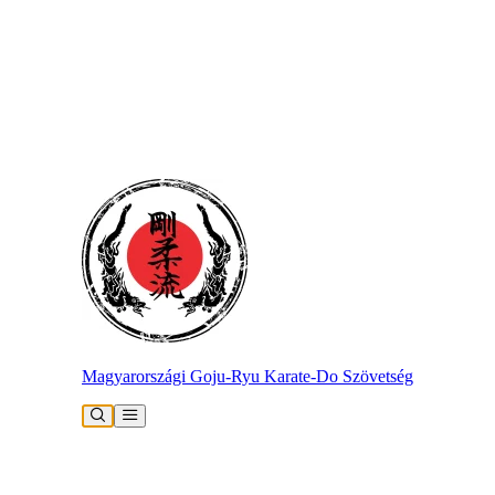
Magyarországi Goju-Ryu Karate-Do Szövetség