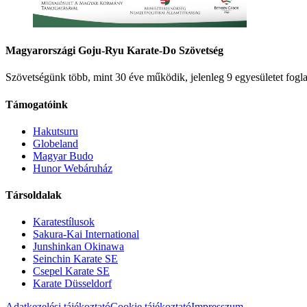
Magyarországi Goju-Ryu Karate-Do Szövetség
Szövetségünk több, mint 30 éve működik, jelenleg 9 egyesületet fogla
Támogatóink
Hakutsuru
Globeland
Magyar Budo
Hunor Webáruház
Társoldalak
Karatestílusok
Sakura-Kai International
Junshinkan Okinawa
Seinchin Karate SE
Csepel Karate SE
Karate Düsseldorf
Adatkezelési tájékoztató
Cookie tájékoztató
Impresszum