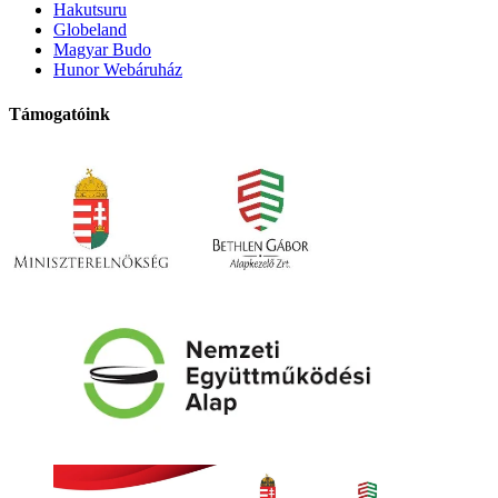
Hakutsuru
Globeland
Magyar Budo
Hunor Webáruház
Támogatóink