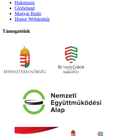
Hakutsuru
Globeland
Magyar Budo
Hunor Webáruház
Támogatóink