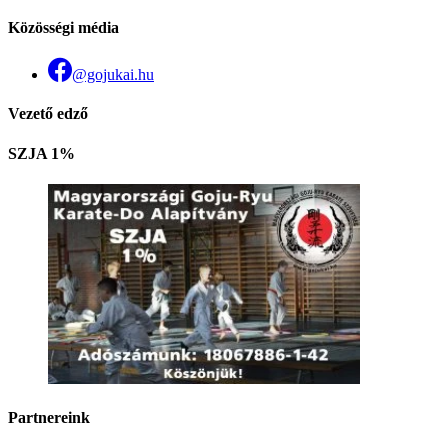
Közösségi média
@gojukai.hu
Vezető edző
SZJA 1%
Partnereink