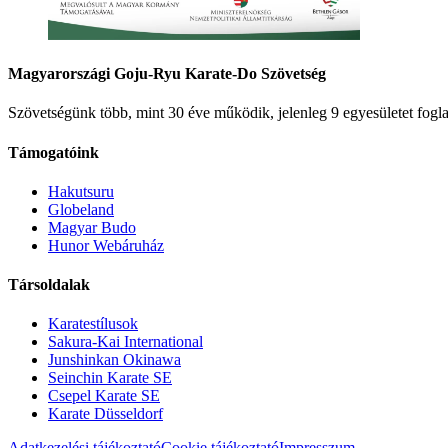
Magyarországi Goju-Ryu Karate-Do Szövetség
Szövetségünk több, mint 30 éve működik, jelenleg 9 egyesületet fogla
Támogatóink
Hakutsuru
Globeland
Magyar Budo
Hunor Webáruház
Társoldalak
Karatestílusok
Sakura-Kai International
Junshinkan Okinawa
Seinchin Karate SE
Csepel Karate SE
Karate Düsseldorf
Adatkezelési tájékoztató
Cookie tájékoztató
Impresszum