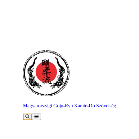
Magyarországi Goju-Ryu Karate-Do Szövetség