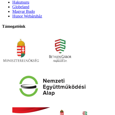
Hakutsuru
Globeland
Magyar Budo
Hunor Webáruház
Támogatóink