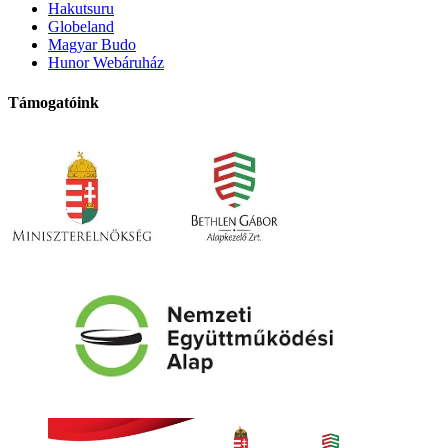
Hakutsuru
Globeland
Magyar Budo
Hunor Webáruház
Támogatóink