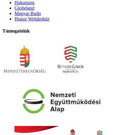
Hakutsuru
Globeland
Magyar Budo
Hunor Webáruház
Támogatóink