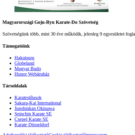
Magyarországi Goju-Ryu Karate-Do Szövetség
Szövetségünk több, mint 30 éve működik, jelenleg 9 egyesületet fogla
Támogatóink
Hakutsuru
Globeland
Magyar Budo
Hunor Webáruház
Társoldalak
Karatestílusok
Sakura-Kai International
Junshinkan Okinawa
Seinchin Karate SE
Csepel Karate SE
Karate Düsseldorf
Adatkezelési tájékoztató
Cookie tájékoztató
Impresszum