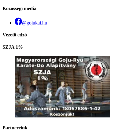
Közösségi média
@gojukai.hu
Vezető edző
SZJA 1%
Partnereink