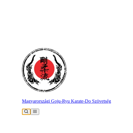
Magyarországi Goju-Ryu Karate-Do Szövetség