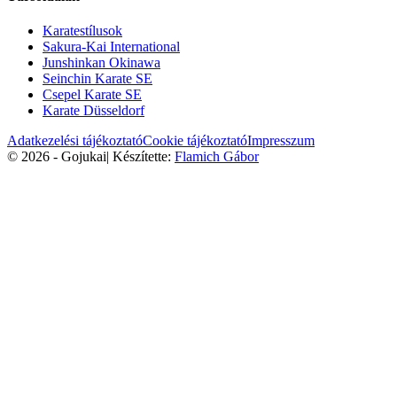
Karatestílusok
Sakura-Kai International
Junshinkan Okinawa
Seinchin Karate SE
Csepel Karate SE
Karate Düsseldorf
Adatkezelési tájékoztató
Cookie tájékoztató
Impresszum
© 2026 - Gojukai
|
Készítette:
Flamich Gábor