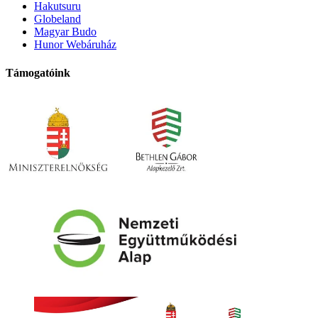
Hakutsuru
Globeland
Magyar Budo
Hunor Webáruház
Támogatóink