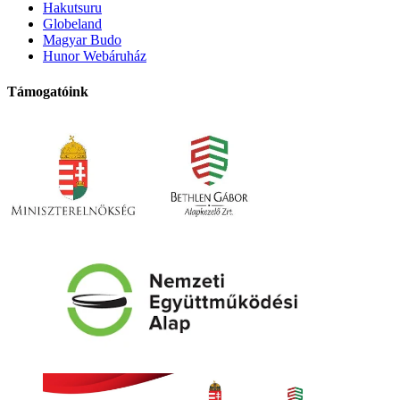
Hakutsuru
Globeland
Magyar Budo
Hunor Webáruház
Támogatóink