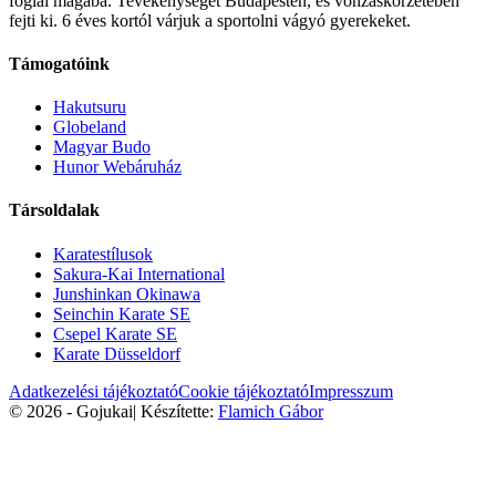
foglal magába. Tevékenységét Budapesten, és vonzáskörzetében
fejti ki. 6 éves kortól várjuk a sportolni vágyó gyerekeket.
Támogatóink
Hakutsuru
Globeland
Magyar Budo
Hunor Webáruház
Társoldalak
Karatestílusok
Sakura-Kai International
Junshinkan Okinawa
Seinchin Karate SE
Csepel Karate SE
Karate Düsseldorf
Adatkezelési tájékoztató
Cookie tájékoztató
Impresszum
© 2026 - Gojukai
|
Készítette:
Flamich Gábor