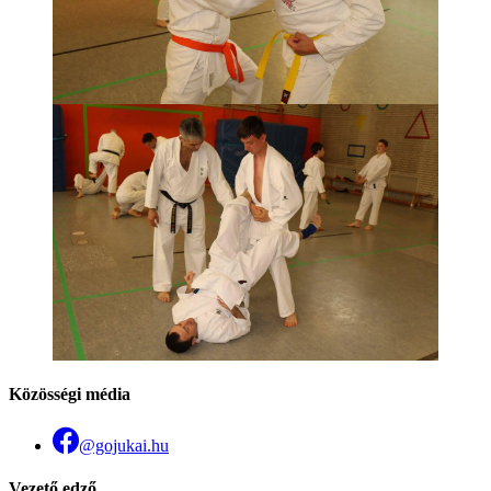
Közösségi média
@gojukai.hu
Vezető edző