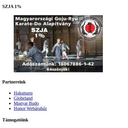
SZJA 1%
Partnereink
Hakutsuru
Globeland
Magyar Budo
Hunor Webáruház
Támogatóink