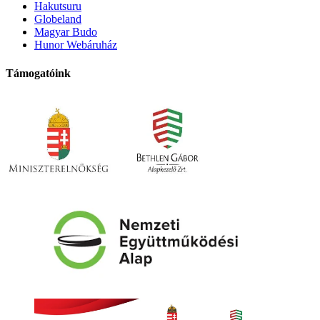
Hakutsuru
Globeland
Magyar Budo
Hunor Webáruház
Támogatóink