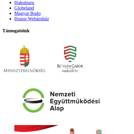
Hakutsuru
Globeland
Magyar Budo
Hunor Webáruház
Támogatóink