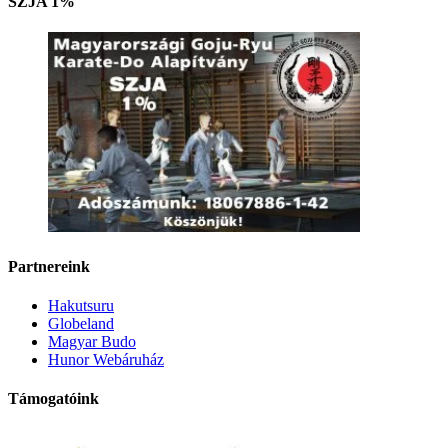
SZJA 1%
Partnereink
Hakutsuru
Globeland
Magyar Budo
Hunor Webáruház
Támogatóink