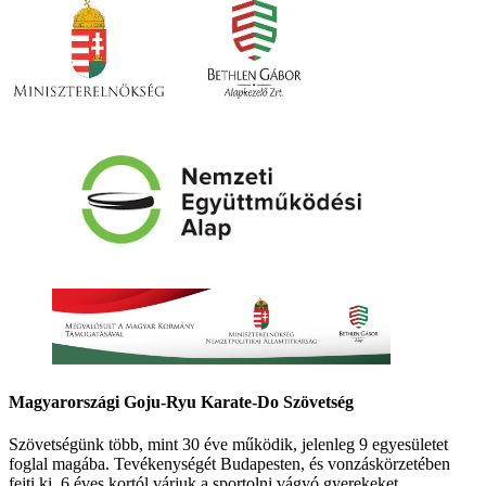
Magyarországi Goju-Ryu Karate-Do Szövetség
Szövetségünk több, mint 30 éve működik, jelenleg 9 egyesületet
foglal magába. Tevékenységét Budapesten, és vonzáskörzetében
fejti ki. 6 éves kortól várjuk a sportolni vágyó gyerekeket.