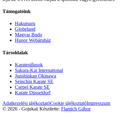
Támogatóink
Hakutsuru
Globeland
Magyar Budo
Hunor Webáruház
Társoldalak
Karatestílusok
Sakura-Kai International
Junshinkan Okinawa
Seinchin Karate SE
Csepel Karate SE
Karate Düsseldorf
Adatkezelési tájékoztató
Cookie tájékoztató
Impresszum
© 2026 - Gojukai
|
Készítette:
Flamich Gábor