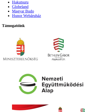
Hakutsuru
Globeland
Magyar Budo
Hunor Webáruház
Támogatóink