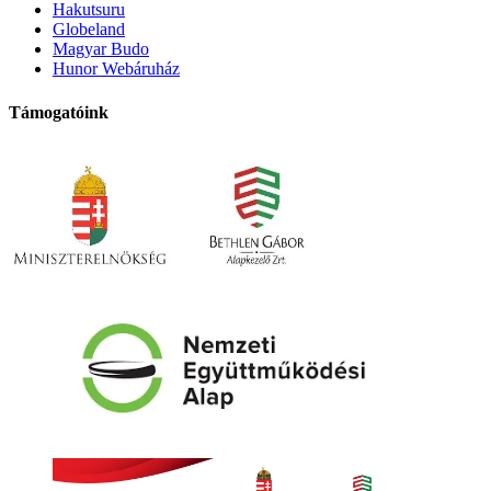
Hakutsuru
Globeland
Magyar Budo
Hunor Webáruház
Támogatóink