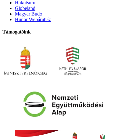
Hakutsuru
Globeland
Magyar Budo
Hunor Webáruház
Támogatóink