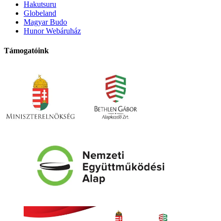
Hakutsuru
Globeland
Magyar Budo
Hunor Webáruház
Támogatóink