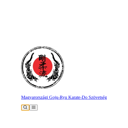
Magyarországi Goju-Ryu Karate-Do Szövetség