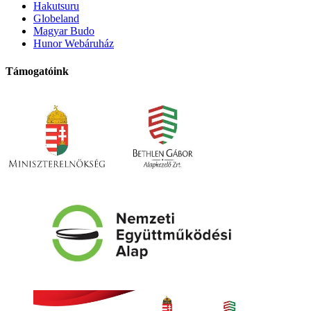
Hakutsuru
Globeland
Magyar Budo
Hunor Webáruház
Támogatóink