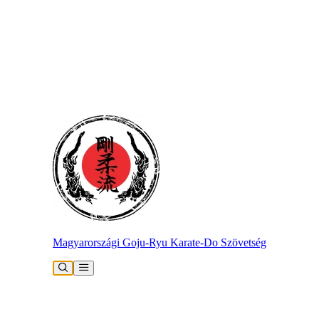
Magyarországi Goju-Ryu Karate-Do Szövetség