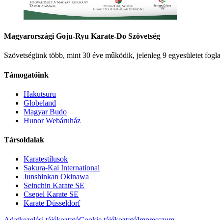
Magyarországi Goju-Ryu Karate-Do Szövetség
Szövetségünk több, mint 30 éve működik, jelenleg 9 egyesületet fogla
Támogatóink
Hakutsuru
Globeland
Magyar Budo
Hunor Webáruház
Társoldalak
Karatestílusok
Sakura-Kai International
Junshinkan Okinawa
Seinchin Karate SE
Csepel Karate SE
Karate Düsseldorf
Adatkezelési tájékoztató
Cookie tájékoztató
Impresszum