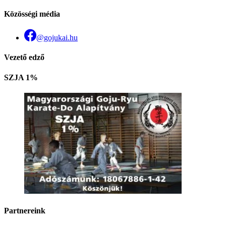
Közösségi média
@gojukai.hu
Vezető edző
SZJA 1%
Partnereink