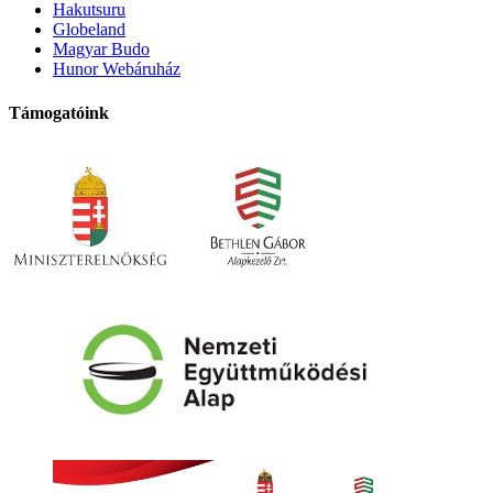
Hakutsuru
Globeland
Magyar Budo
Hunor Webáruház
Támogatóink