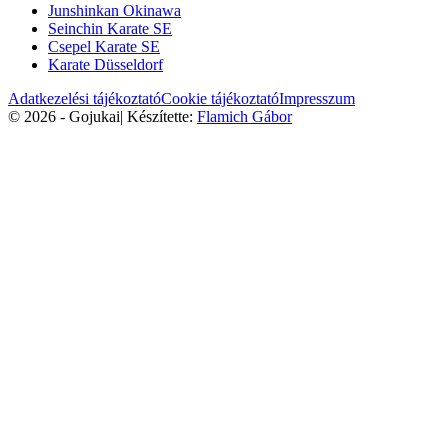
Junshinkan Okinawa
Seinchin Karate SE
Csepel Karate SE
Karate Düsseldorf
Adatkezelési tájékoztató
Cookie tájékoztató
Impresszum
© 2026 - Gojukai
|
Készítette:
Flamich Gábor