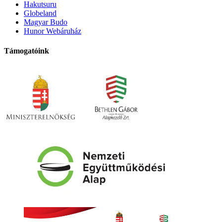
Hakutsuru
Globeland
Magyar Budo
Hunor Webáruház
Támogatóink