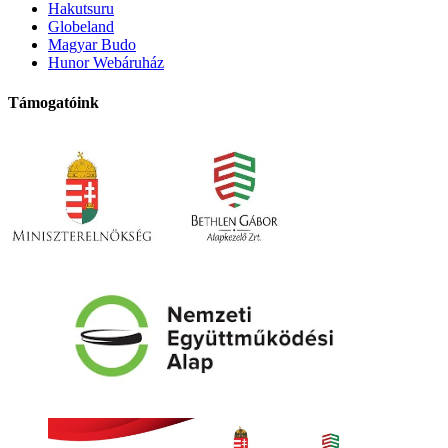
Hakutsuru
Globeland
Magyar Budo
Hunor Webáruház
Támogatóink