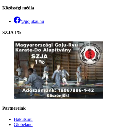
Közösségi média
@gojukai.hu
SZJA 1%
Partnereink
Hakutsuru
Globeland