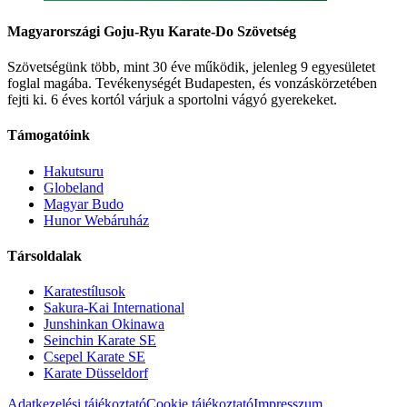
Magyarországi Goju-Ryu Karate-Do Szövetség
Szövetségünk több, mint 30 éve működik, jelenleg 9 egyesületet
foglal magába. Tevékenységét Budapesten, és vonzáskörzetében
fejti ki. 6 éves kortól várjuk a sportolni vágyó gyerekeket.
Támogatóink
Hakutsuru
Globeland
Magyar Budo
Hunor Webáruház
Társoldalak
Karatestílusok
Sakura-Kai International
Junshinkan Okinawa
Seinchin Karate SE
Csepel Karate SE
Karate Düsseldorf
Adatkezelési tájékoztató
Cookie tájékoztató
Impresszum