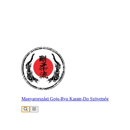
Magyarországi Goju-Ryu Karate-Do Szövetség