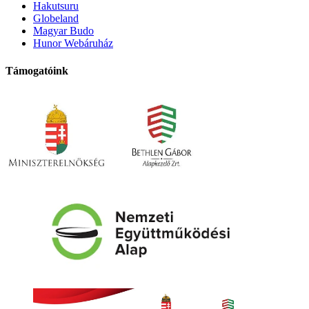
Hakutsuru
Globeland
Magyar Budo
Hunor Webáruház
Támogatóink