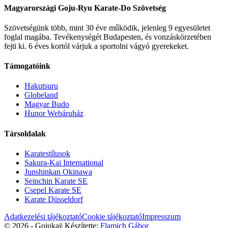
Magyarországi Goju-Ryu Karate-Do Szövetség
Szövetségünk több, mint 30 éve működik, jelenleg 9 egyesületet
foglal magába. Tevékenységét Budapesten, és vonzáskörzetében
fejti ki. 6 éves kortól várjuk a sportolni vágyó gyerekeket.
Támogatóink
Hakutsuru
Globeland
Magyar Budo
Hunor Webáruház
Társoldalak
Karatestílusok
Sakura-Kai International
Junshinkan Okinawa
Seinchin Karate SE
Csepel Karate SE
Karate Düsseldorf
Adatkezelési tájékoztató
Cookie tájékoztató
Impresszum
© 2026 - Gojukai
|
Készítette:
Flamich Gábor