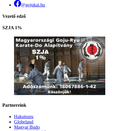
@gojukai.hu
Vezető edző
SZJA 1%
Partnereink
Hakutsuru
Globeland
Magyar Budo