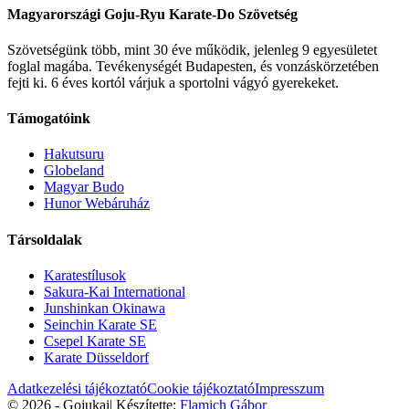
Magyarországi Goju-Ryu Karate-Do Szövetség
Szövetségünk több, mint 30 éve működik, jelenleg 9 egyesületet
foglal magába. Tevékenységét Budapesten, és vonzáskörzetében
fejti ki. 6 éves kortól várjuk a sportolni vágyó gyerekeket.
Támogatóink
Hakutsuru
Globeland
Magyar Budo
Hunor Webáruház
Társoldalak
Karatestílusok
Sakura-Kai International
Junshinkan Okinawa
Seinchin Karate SE
Csepel Karate SE
Karate Düsseldorf
Adatkezelési tájékoztató
Cookie tájékoztató
Impresszum
© 2026 - Gojukai
|
Készítette:
Flamich Gábor