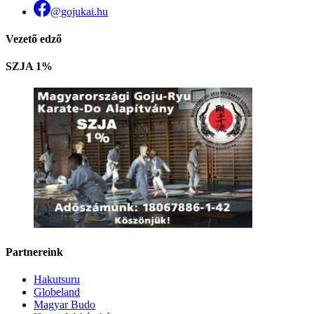
@gojukai.hu
Vezető edző
SZJA 1%
Partnereink
Hakutsuru
Globeland
Magyar Budo