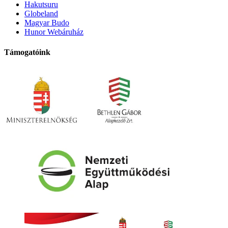
Hakutsuru
Globeland
Magyar Budo
Hunor Webáruház
Támogatóink