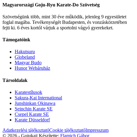
Magyarországi Goju-Ryu Karate-Do Szövetség
Szövetségünk több, mint 30 éve működik, jelenleg 9 egyesületet
foglal magába. Tevékenységét Budapesten, és vonzáskörzetében
fejti ki. 6 éves kortól várjuk a sportolni vágyó gyerekeket.
Támogatóink
Hakutsuru
Globeland
Magyar Budo
Hunor Webáruház
Társoldalak
Karatestílusok
Sakura-Kai International
Junshinkan Okinawa
Seinchin Karate SE
Csepel Karate SE
Karate Düsseldorf
Adatkezelési tájékoztató
Cookie tájékoztató
Impresszum
© 2026 - Gojukai
|
Készítette:
Flamich Gábor