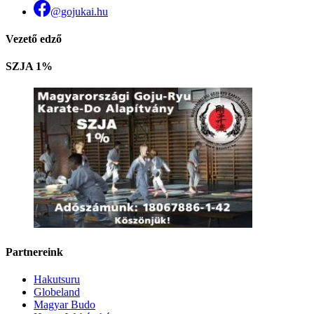
@gojukai.hu
Vezető edző
SZJA 1%
Partnereink
Hakutsuru
Globeland
Magyar Budo