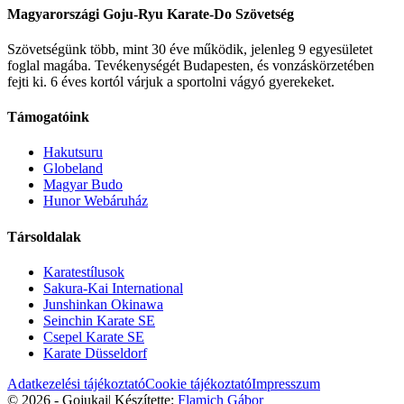
Magyarországi Goju-Ryu Karate-Do Szövetség
Szövetségünk több, mint 30 éve működik, jelenleg 9 egyesületet
foglal magába. Tevékenységét Budapesten, és vonzáskörzetében
fejti ki. 6 éves kortól várjuk a sportolni vágyó gyerekeket.
Támogatóink
Hakutsuru
Globeland
Magyar Budo
Hunor Webáruház
Társoldalak
Karatestílusok
Sakura-Kai International
Junshinkan Okinawa
Seinchin Karate SE
Csepel Karate SE
Karate Düsseldorf
Adatkezelési tájékoztató
Cookie tájékoztató
Impresszum
© 2026 - Gojukai
|
Készítette:
Flamich Gábor