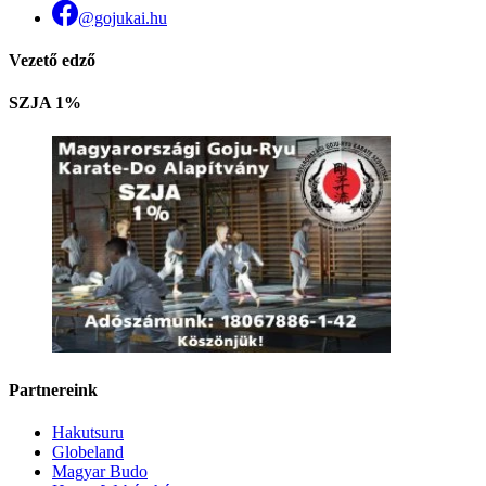
@gojukai.hu
Vezető edző
SZJA 1%
Partnereink
Hakutsuru
Globeland
Magyar Budo