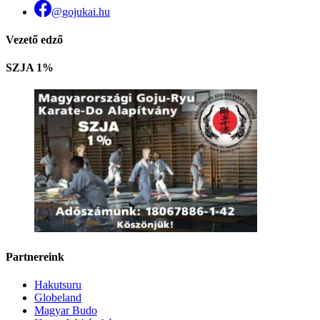
@gojukai.hu
Vezető edző
SZJA 1%
Partnereink
Hakutsuru
Globeland
Magyar Budo