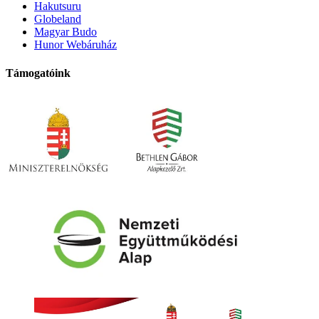
Hakutsuru
Globeland
Magyar Budo
Hunor Webáruház
Támogatóink