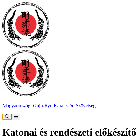
Magyarországi Goju-Ryu Karate-Do Szövetség
Katonai és rendészeti előkészítő