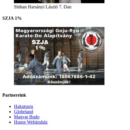
Shihan Harsányi László 7. Dan
SZJA 1%
Partnereink
Hakutsuru
Globeland
Magyar Budo
Hunor Webáruház