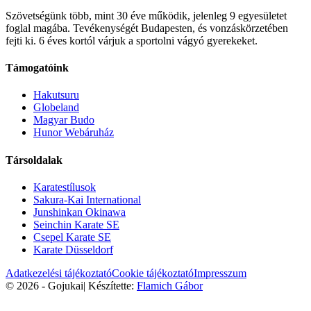
Szövetségünk több, mint 30 éve működik, jelenleg 9 egyesületet
foglal magába. Tevékenységét Budapesten, és vonzáskörzetében
fejti ki. 6 éves kortól várjuk a sportolni vágyó gyerekeket.
Támogatóink
Hakutsuru
Globeland
Magyar Budo
Hunor Webáruház
Társoldalak
Karatestílusok
Sakura-Kai International
Junshinkan Okinawa
Seinchin Karate SE
Csepel Karate SE
Karate Düsseldorf
Adatkezelési tájékoztató
Cookie tájékoztató
Impresszum
© 2026 - Gojukai
|
Készítette:
Flamich Gábor