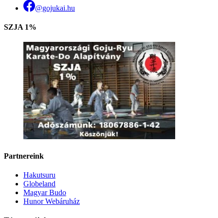
@gojukai.hu
SZJA 1%
Partnereink
Hakutsuru
Globeland
Magyar Budo
Hunor Webáruház