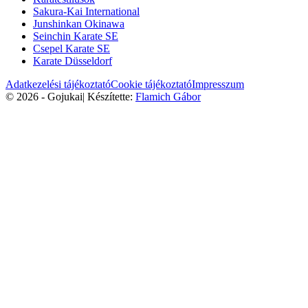
Sakura-Kai International
Junshinkan Okinawa
Seinchin Karate SE
Csepel Karate SE
Karate Düsseldorf
Adatkezelési tájékoztató
Cookie tájékoztató
Impresszum
© 2026 - Gojukai
|
Készítette:
Flamich Gábor