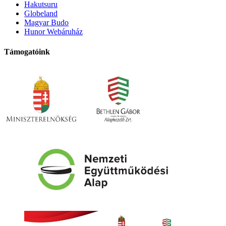
Hakutsuru
Globeland
Magyar Budo
Hunor Webáruház
Támogatóink