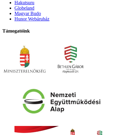
Hakutsuru
Globeland
Magyar Budo
Hunor Webáruház
Támogatóink