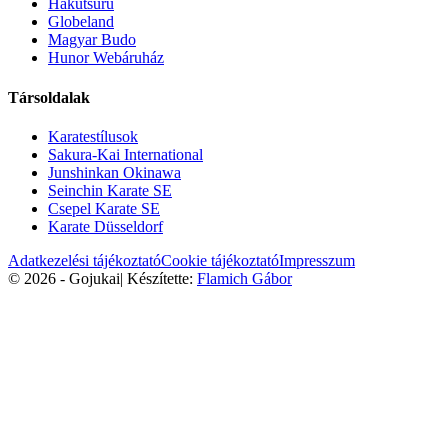
Hakutsuru
Globeland
Magyar Budo
Hunor Webáruház
Társoldalak
Karatestílusok
Sakura-Kai International
Junshinkan Okinawa
Seinchin Karate SE
Csepel Karate SE
Karate Düsseldorf
Adatkezelési tájékoztató
Cookie tájékoztató
Impresszum
© 2026 - Gojukai
|
Készítette:
Flamich Gábor