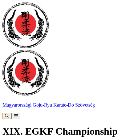
Magyarországi Goju-Ryu Karate-Do Szövetség
XIX. EGKF Championship