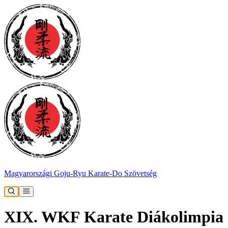
Magyarországi Goju-Ryu Karate-Do Szövetség
XIX. WKF Karate Diákolimpia