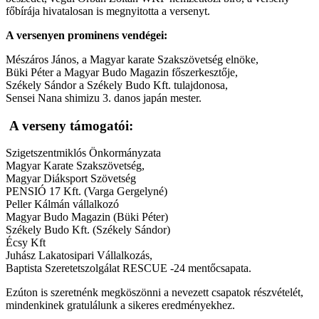
főbírája hivatalosan is megnyitotta a versenyt.
A versenyen prominens vendégei:
Mészáros János, a Magyar karate Szakszövetség elnöke,
Büki Péter a Magyar Budo Magazin főszerkesztője,
Székely Sándor a Székely Budo Kft. tulajdonosa,
Sensei Nana shimizu 3. danos japán mester.
A verseny támogatói:
Szigetszentmiklós Önkormányzata
Magyar Karate Szakszövetség,
Magyar Diáksport Szövetség
PENSIÓ 17 Kft. (Varga Gergelyné)
Peller Kálmán vállalkozó
Magyar Budo Magazin (Büki Péter)
Székely Budo Kft. (Székely Sándor)
Écsy Kft
Juhász Lakatosipari Vállalkozás,
Baptista Szeretetszolgálat RESCUE -24 mentőcsapata.
Ezúton is szeretnénk megköszönni a nevezett csapatok részvételét,
mindenkinek gratulálunk a sikeres eredményekhez.