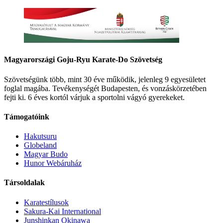
Magyarországi Goju-Ryu Karate-Do Szövetség
Szövetségünk több, mint 30 éve működik, jelenleg 9 egyesületet
foglal magába. Tevékenységét Budapesten, és vonzáskörzetében
fejti ki. 6 éves kortól várjuk a sportolni vágyó gyerekeket.
Támogatóink
Hakutsuru
Globeland
Magyar Budo
Hunor Webáruház
Társoldalak
Karatestílusok
Sakura-Kai International
Junshinkan Okinawa