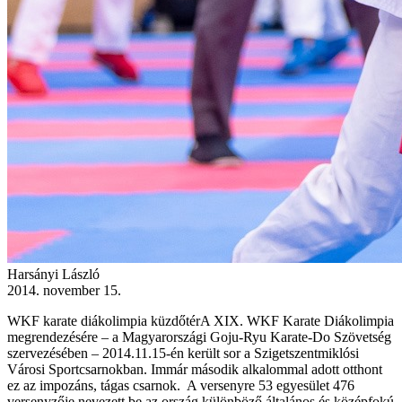
Harsányi László
2014. november 15.
WKF karate diákolimpia küzdőtérA XIX. WKF Karate Diákolimpia
megrendezésére – a Magyarországi Goju-Ryu Karate-Do Szövetség
szervezésében – 2014.11.15-én került sor a Szigetszentmiklósi
Városi Sportcsarnokban. Immár második alkalommal adott otthont
ez az impozáns, tágas csarnok. A versenyre 53 egyesület 476
versenyzője nevezett be az ország különböző általános és középfokú