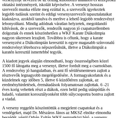
oktatási intézményeit, iskoláit képviselve. A versenyt hosszas
szervezői munka előzte meg ezúttal is, a szervezők igyekeztek
legjobb tudásuk szerint és eddigi versenyszervezői tapasztalataikat
kiaknázva, azokból tanulva és merítve a lehető legjobb rendezvényt
lebonyolítani. Mindig adódnak váratlan helyzetek, megoldandó
kihívások, de a szervezők, rendezők nagyon jó csapatszellemben
dolgoztak és ennek köszönhetően a WKF Karate Diákolimpia
nagyon sikeresen lezajlott. Továbbra is célunk, hogy a karate
versenyzést a Diákolimpián keresztül is egyre magasabb színvonalú
rendezvényt létrehozva népszerűsítsük, illetve a Diákolimpiát a
karatén keresztül ismertebbé tegyük.
A kiadott jegyek alapján elmondható, hogy összességében közel
1500 fő látogatta meg a versenyt, illetve fordult meg a csarnokban.
A rendezvény jó hangulatban, és ami fő sérülésmentesen zajlott a
résztvevők legnagyobb megelégedésére. A formagyakorlatok és a
küzdelmek egy időben 5, illetve 6 küzdőtéren zajlottak, az
eredményhirdetések, éremátadások folyamatosan zajlottak. 6 -21
éves korig vehettek részt a diákok, ezen belül pedig utánpótlás és
haladó, valamint korosztályonként több súlycsoportra bontva zajlott
a viadal.
A verseny reggelén köszöntöttük a megjelent csapatokat és a
vendégeket, majd Dr. Mészáros János az MKSZ elnöke elmondta
beszédét, végül Orbán Zoltán WKF nemzetközi bíró, a verseny