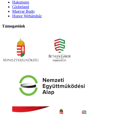
Hakutsuru
Globeland
Magyar Budo
Hunor Webáruház
Támogatóink