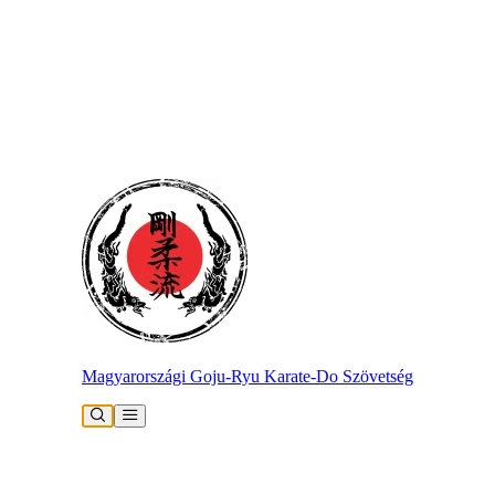
Magyarországi Goju-Ryu Karate-Do Szövetség