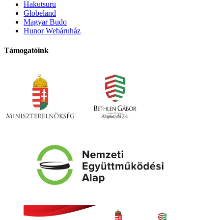
Hakutsuru
Globeland
Magyar Budo
Hunor Webáruház
Támogatóink