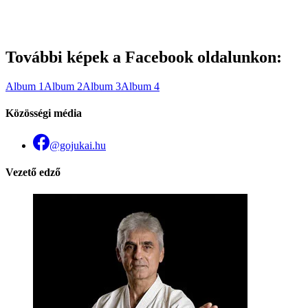
További képek a Facebook oldalunkon:
Album 1
Album 2
Album 3
Album 4
Közösségi média
@gojukai.hu
Vezető edző