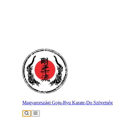
Magyarországi Goju-Ryu Karate-Do Szövetség