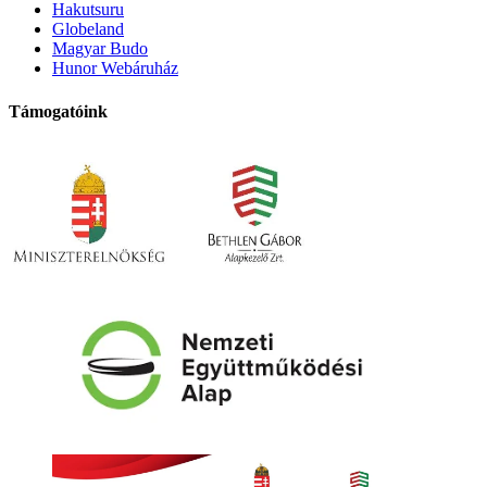
Hakutsuru
Globeland
Magyar Budo
Hunor Webáruház
Támogatóink